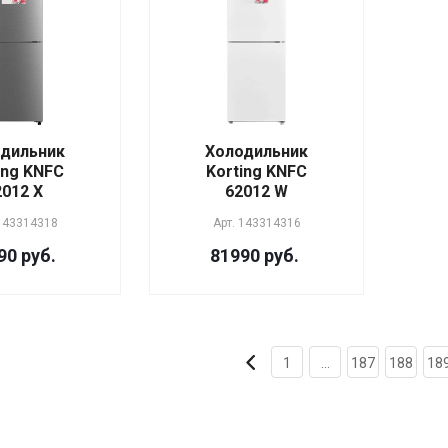
дильник
Холодильник
ing KNFC
Korting KNFC
2012 X
62012 W
143314318
Арт.
143314316
90 руб.
81990 руб.
1
...
187
188
18