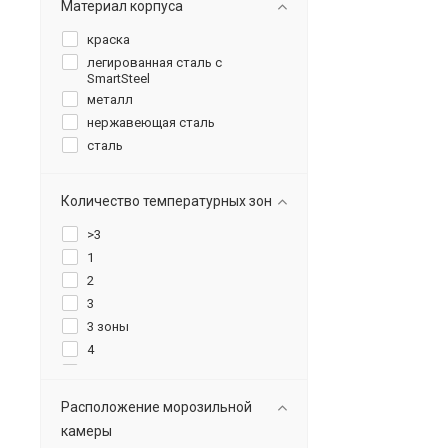
Материал корпуса
краска
легированная сталь с
SmartSteel
металл
нержавеющая сталь
сталь
Количество температурных зон
>3
1
2
3
3 зоны
4
5
6
Расположение морозильной
камеры