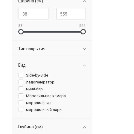
Ширина (см)
Smeg
38
555
Тип покрытия
Вид
Side-by-Side
ледогенератор
мини-бар
Морозильная камера
морозильник
морозильный ларь
холодильник без морозильника
холодильник с винным шкафом
Глубина (см)
холодильник с морозильником