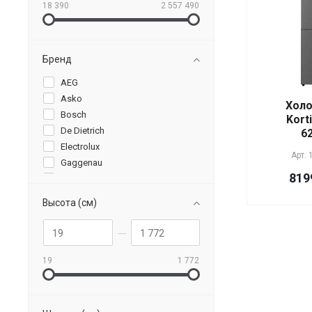
18 390
2 557 490
Бренд
AEG
Asko
Холо
Bosch
Kort
De Dietrich
6
Electrolux
Арт.
Gaggenau
819
Graude
Ilve
Высота (см)
KitchenAid
Korting
Kuppersberg
Kuppersbusch
19
1 772
Liebherr
Miele
Neff