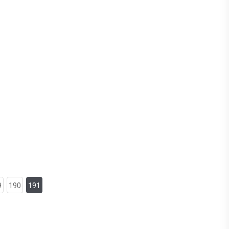
9
190
191