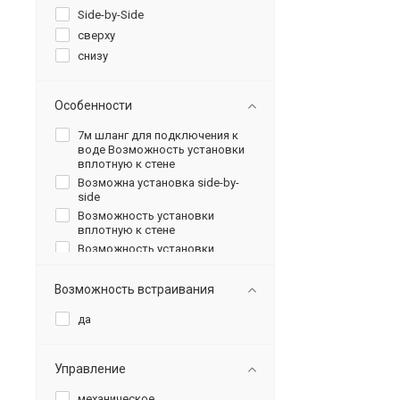
Side-by-Side
сверху
снизу
Особенности
7м шланг для подключения к
воде Возможность установки
вплотную к стене
Возможна установка side-by-
side
Возможность установки
вплотную к стене
Возможность установки
вплотную к стене Возможна
установка side-by-side
Возможность встраивания
Нулевая зона
Нулевая зона Возможна
да
установка Side-by-Side
Установка в нишу InteriorFit
Управление
механическое