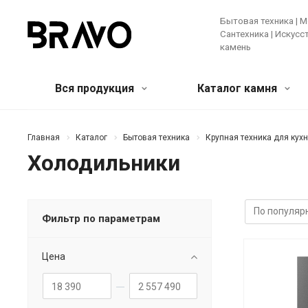
Бытовая техника | М
Сантехника | Искус
камень
Вся продукция
Каталог камня
Мягкая мебель и предметы
Кварцевый агломерат
Бытовая
Акрилов
Главная
Каталог
Бытовая техника
Крупная техника для кух
интерьера
камень
Холодильники
Крупная те
Банкетки и пуфы
Диваны
Зеркала
Мелкая бы
Искусственные цветы и растения
Ковры
Техника д
Консоли
Кресла
Кровати
Фильтр по параметрам
Ещё
Лучшее предложение!
Мебель
Цена