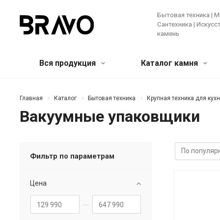
Бытовая техника | М
Сантехника | Искус
камень
Вся продукция
Каталог камня
Мягкая мебель и предметы
Кварцевый агломерат
Бытовая
Акрилов
Главная
Каталог
Бытовая техника
Крупная техника для кух
интерьера
камень
Вакуумные упаковщики
Крупная те
Банкетки и пуфы
Диваны
Зеркала
Мелкая бы
Искусственные цветы и растения
Ковры
Техника д
Консоли
Кресла
Кровати
Фильтр по параметрам
Ещё
Лучшее предложение!
Мебель
Цена