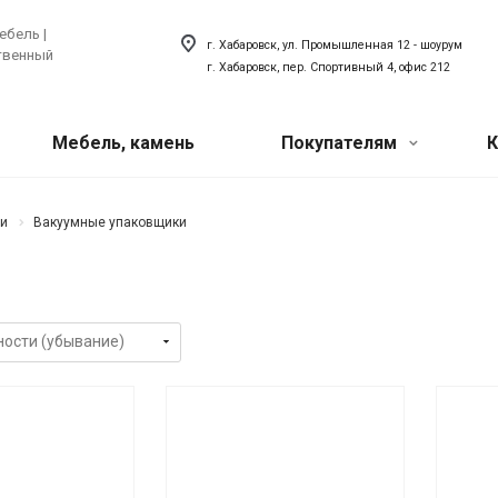
ебель |
г. Хабаровск, ул. Промышленная 12 - шоурум
ственный
г. Хабаровск, пер. Спортивный 4, офис 212
Мебель, камень
Покупателям
К
Акции
 техника
ый искусственный
Сантехника
ни
Вакуумные упаковщики
хника для кухни
Сантехника для ванной
Наши мероприятия
товая техника
Сантехника для кухни
ля прачечной
Акриловый плинтус для ванной
Вопрос-ответ
Наши сотрудники
О компании