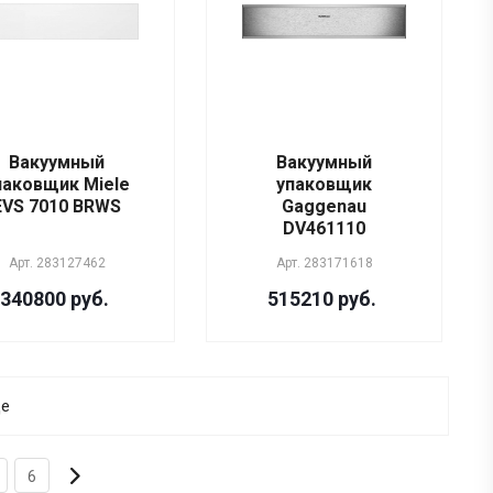
Вакуумный
Вакуумный
паковщик Miele
упаковщик
EVS 7010 BRWS
Gaggenau
DV461110
Арт.
283127462
Арт.
283171618
340800 руб.
515210 руб.
ще
6