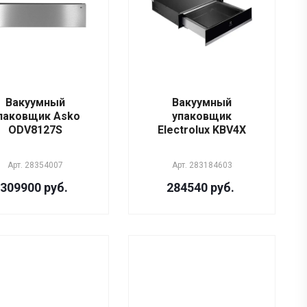
Вакуумный
Вакуумный
паковщик Asko
упаковщик
ODV8127S
Electrolux KBV4X
Арт.
28354007
Арт.
283184603
309900 руб.
284540 руб.