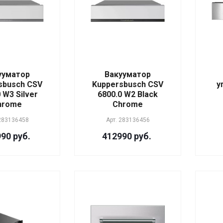
ууматор
Вакууматор
sbusch CSV
Kuppersbusch CSV
у
 W3 Silver
6800.0 W2 Black
hrome
Chrome
283136458
Арт.
283136456
90 руб.
412990 руб.