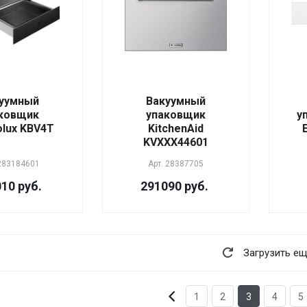
уумный
Вакуумный
ковщик
упаковщик
у
olux KBV4T
KitchenAid
KVXXX44601
283184601
Арт.
28387705
10 руб.
291090 руб.
Загрузить е
1
2
3
4
5