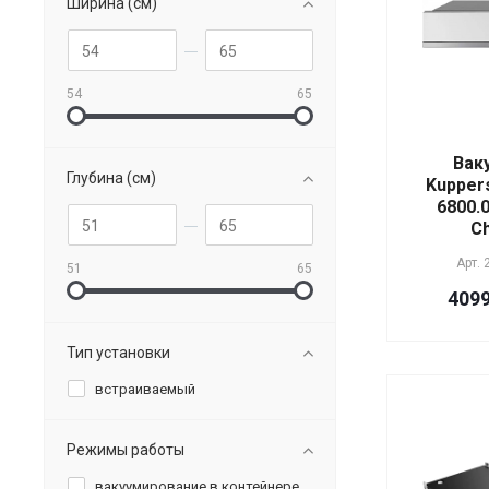
Ширина (см)
54
65
Вак
Глубина (см)
Kupper
6800.0
C
Арт.
51
65
4099
Тип установки
встраиваемый
Режимы работы
вакуумирование в контейнере