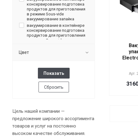
консервирование подготовка
продуктов для приготовления
в режиме Sous-vide
вакуумирование запайка
вакуумирование в контейнере
консервирование подготовка
продуктов для приготовления
в режиме Sous-vide
Вак
вакуумирование запайка
маринование
упа
Цвет
вакуумирование в контейнере
Electr
подготовка продуктов для
приготовления в режиме Sous-
vide порционирование
Арт.
продуктов
вакуумирование жидкостей
3160
Сбросить
вакуумирование в контейнере
вакуумирование маринование
вакуумирование жидкостей
вакуумирование в контейнере
внешняя вакуумизация
Цель нашей компании —
вакуумирование маринование
предложение широкого ассортимента
вакуумирование жидкостей
вакуумирование в контейнере
товаров и услуг на постоянно
внешняя вакуумизация
высоком качестве обслуживания.
подготовка продуктов для