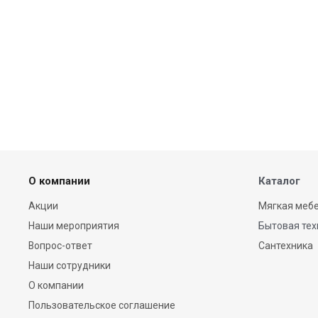
приготовления в режиме Sous-
vide маринование
вакуумирование жидкостей
вакуумирование в контейнере
консервирование подготовка
продуктов для приготовления
в режиме Sous-vide
вакуумирование
вакуумирование жидкостей
вакуумирование в контейнере
консервирование подготовка
продуктов для приготовления
в режиме Sous-vide
порционирование продуктов
вакуумирование запайка
О компании
Каталог
маринование
вакуумирование жидкостей
Акции
Мягкая мебе
вакуумирование в контейнере
повторное вакуумирование
Наши мероприятия
Бытовая тех
консервирование подготовка
продуктов для приготовления
Вопрос-ответ
Сантехника
в режиме Sous-vide
порционирование продуктов
Наши сотрудники
маринование
О компании
вакуумирование жидкостей
вакуумирование в контейнере
Пользовательское соглашение
повторное вакуумирование