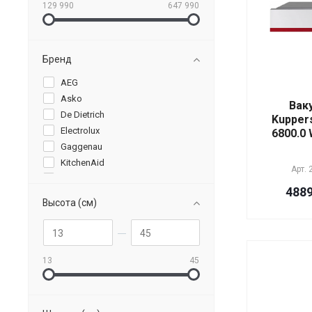
129 990
647 990
Бренд
AEG
Asko
Вак
De Dietrich
Kupper
Electrolux
6800.0 
Gaggenau
KitchenAid
Арт.
Kuppersbusch
4889
Miele
Высота (см)
Neff
Smeg
13
45