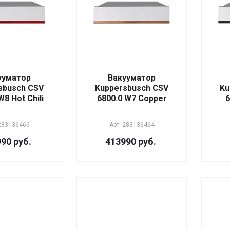
ууматор
Вакууматор
sbusch CSV
Kuppersbusch CSV
Ku
W8 Hot Chili
6800.0 W7 Copper
6
283136466
Арт.
283136464
90 руб.
413990 руб.