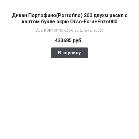
Диван Портофино(Portofino) 200 двухм раскл с
кантом букле экрю Orso-Ecru+Enzo000
Арт.
PORTOFINO-200-Orso Ecru+Enzo000
433685 руб.
В корзину