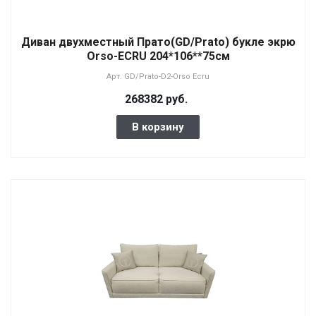
Диван двухместный Прато(GD/Prato) букле экрю
Orso-ECRU 204*106**75см
Арт.
GD/Prato-D2-Orso Ecru
268382 руб.
В корзину