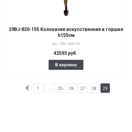
29BJ-820-155 Колоказия искусственная в горшке
h155см
Арт.
29BJ-820-155
42593 руб.
В корзину
1
...
25
26
27
28
29