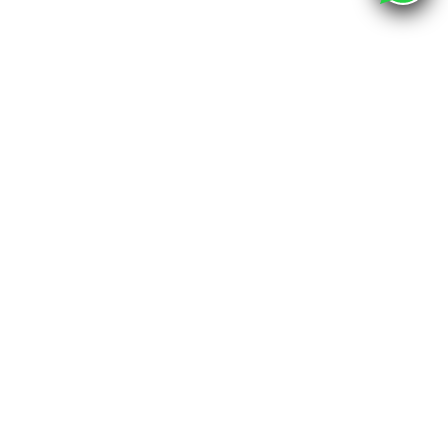
О компании
Каталог
Наши адреса
г. Хабаровск, ул. Промышленная 12 - шоурум
г. Хабаровск, пер. Спортивный 4, офис 212
info@bravo.club
Наши контакты