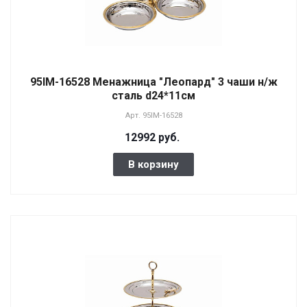
95IM-16528 Менажница "Леопард" 3 чаши н/ж
сталь d24*11см
Арт.
95IM-16528
12992 руб.
В корзину