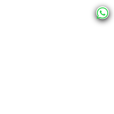
О компании
Каталог
Наши адреса
г. Хабаровск, ул. Промышленная 12 - шоурум
г. Хабаровск, пер. Спортивный 4, офис 212
info@bravo.club