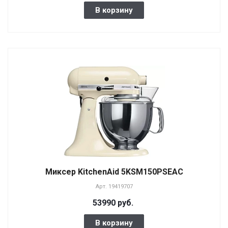
В корзину
Миксер KitchenAid 5KSM150PSEAC
Арт.
19419707
53990 руб.
В корзину