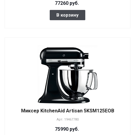
77260 руб.
В корзину
Миксер KitchenAid Artisan 5KSM125EOB
Арт.
19467780
75990 руб.