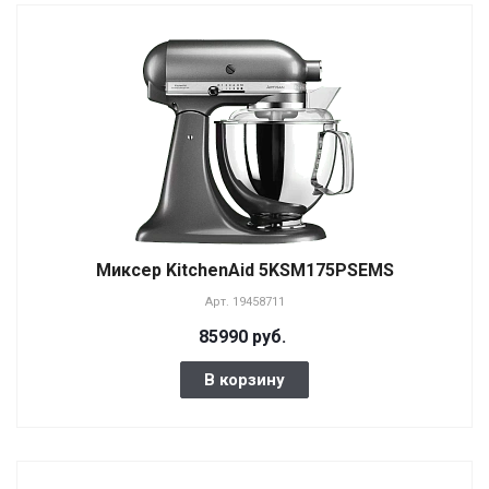
Миксер KitchenAid 5KSM175PSEMS
Арт.
19458711
85990 руб.
В корзину