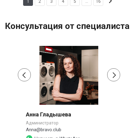
1
2
3
4
5
...
16
Консультация от специалиста
Анна Гладышева
Сер
Администратор
Заме
Anna@bravo.club
s.pe