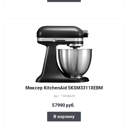
Миксер KitchenAid 5KSM3311XEBM
Арт.
19458639
57990 руб.
В корзину