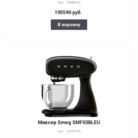
Арт.
19488232
195590 руб.
В корзину
Миксер Smeg SMF03BLEU
Арт.
19476724