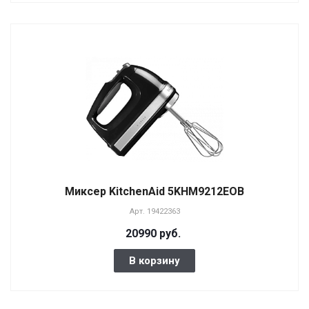
Миксер KitchenAid 5KHM9212EOB
Арт.
19422363
20990 руб.
В корзину