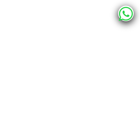
О компании
Каталог
Наши адреса
г. Хабаровск, ул. Промышленная 12 - шоурум
г. Хабаровск, пер. Спортивный 4, офис 212
info@bravo.club