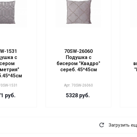
W-1531
70SW-26060
ушка с
Подушка с
сером
бисером "Квадро"
в
ометрия"
сереб. 45*45см
"
б.45*45см
70SW-1531
Арт.
70SW-26060
1 руб.
5328 руб.
Загрузить е