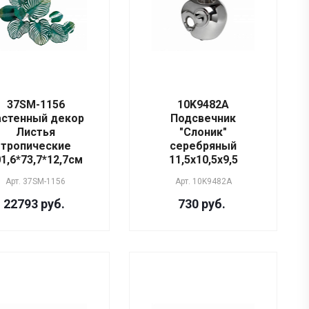
37SM-1156
10K9482A
астенный декор
Подсвечник
Листья
"Слоник"
тропические
серебряный
1,6*73,7*12,7см
11,5х10,5х9,5
Арт.
37SM-1156
Арт.
10K9482A
22793 руб.
730 руб.