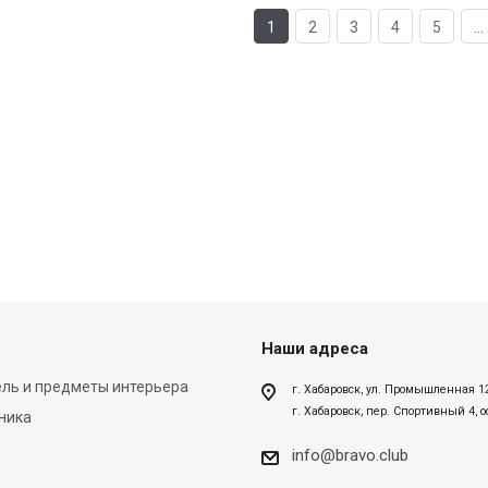
1
2
3
4
5
...
Наши адреса
ль и предметы интерьера
г. Хабаровск, ул. Промышленная 1
г. Хабаровск, пер. Спортивный 4, 
ника
info@bravo.club