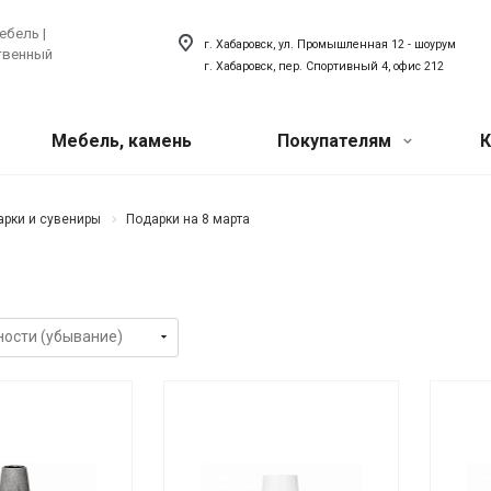
ебель |
г. Хабаровск, ул. Промышленная 12 - шоурум
ственный
г. Хабаровск, пер. Спортивный 4, офис 212
Мебель, камень
Покупателям
К
Акции
 техника
ый искусственный
Сантехника
арки и сувениры
Подарки на 8 марта
хника для кухни
Сантехника для ванной
Наши мероприятия
товая техника
Сантехника для кухни
ля прачечной
Акриловый плинтус для ванной
Вопрос-ответ
Наши сотрудники
О компании