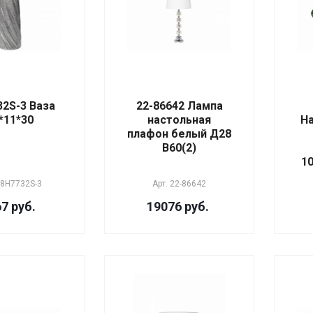
32S-3 Ваза
22-86642 Лампа
*11*30
настольная
Н
плафон белый Д28
В60(2)
10
8H7732S-3
Арт.
22-86642
7 руб.
19076 руб.