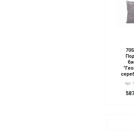
металл, стекло
металл, стекло, лен
металл, стекло, ткань
мрамор, стекло, металл, ткань
Наполнитель - экстра, пух
сибирских гусей белый.Ткань -
100% хлопок (батист).
Наполнитель буфов-100% пух
гусиный белый
70S
Экстра,наполнитель нижней
Под
камеры- 85% пух, 15% пуховое
би
перо
"Ге
Наполнитель-100% серый
сере
гусиный пух. Ткань чехла:тик
(хлопок 100%),синий кант.
Арт.
Наполнитель-80%козья
шерсть,20%
587
силикон.волокно.Ткань чехла-
тик пуходержащий(100%
хлопок).
Наполнитель-верблюжья
шерсть,микроволокно«лебяжи
й пух».Ткань чехла-
микрофибра.Чехол
стеганый,кант.