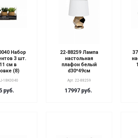
0040 Набор
22-88259 Лампа
3
ентов 3 шт.
настольная
на
11 см в
плафон белый
овке (8)
d30*49см
J-18K0040
Арт.
22-88259
5 руб.
17997 руб.