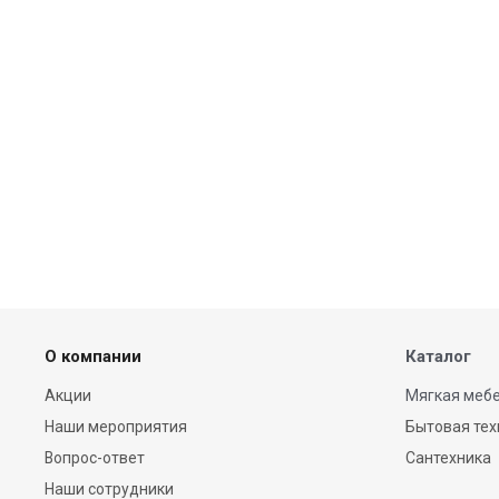
Наполнитель-термополотно с
хлопковым волокном.Ткань
чехла-сатин(хлопок 100%)
нерж.сталь
нерж.сталь, латунь
нержавеющая сталь
оптическое стекло
(искусственный хрусталь)
Основание - металл
никелированный цвет золото,
плафон - натуральный лен,
белый
Основание - металл
никелированный, ножка
стеклянная; плафон - ткань
белая
парафин
О компании
Каталог
Полирезина
полирезина
Акции
Мягкая мебе
полисмола, металл
Наши мероприятия
Бытовая тех
полиэстер
Вопрос-ответ
Сантехника
полиэстер, хлопок
Наши сотрудники
стекло