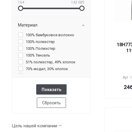
164
142 085
Материал
100% бамбуковое волокно
100% полиэстер
18H77
100% Полиэстер
11
100% Тенсель
51% полиэстер, 49% хлопок
70% модал, 30% хлопок
акрил, алюминий
Арт.
1
акрил, металл
246
алюминий
Алюминий
алюминий, дерево
Сбросить
алюминий, подставка
мраморная
алюминий, стекло
Цель нашей компании —
алюминий, стекло, мрамор