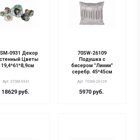
7SM-0931 Декор
70SW-26109
стенный Цветы
Подушка с
119,4*61*8,9см
бисером "Линии"
серебр. 45*45см
Арт.
37SM-0931
Арт.
70SW-26109
18629 руб.
5970 руб.