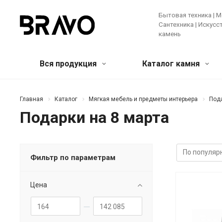
Бытовая техника | М
Сантехника | Искус
камень
Вся продукция
Каталог камня
Мягкая мебель и предметы
Кварцевый агломерат
Бытовая
Акрилов
Главная
Каталог
Мягкая мебель и предметы интерьера
Под
интерьера
камень
Подарки на 8 марта
Крупная те
Банкетки и пуфы
Диваны
Зеркала
Мелкая бы
Искусственные цветы и растения
Ковры
Техника д
Консоли
Кресла
Кровати
Фильтр по параметрам
Ещё
Лучшее предложение!
Мебель
Цена