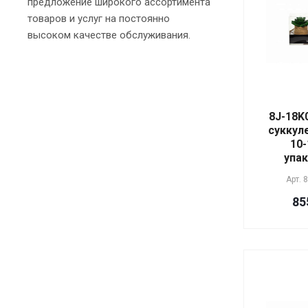
предложение широкого ассортимента
вискоза, хлопок, полиэстер
товаров и услуг на постоянно
воск, стекло, картон
высоком качестве обслуживания.
зеркало, МДФ, нерж. сталь
цвет золото
картон 210гр.
картон, бумага
керамика
Керамика
8J-18K
Керамика, металл
суккул
Корпус - металл
10-
никелированный цвета золото,
упак
плафон стеклянный матовый,
основание - мрамор
Арт.
8
Листья - пластик, внутри
железная проволока.
85
Основание - пенопласт, песок,
лен. Горшок - пластик
листья и стебли пластик, внутри
горшка цемент и мох
металл
металл (железо)
металл, мрамор