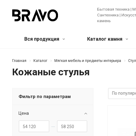
Бытовая техника | М
Сантехника | Искус
камень
Вся продукция
Каталог камня
Мягкая мебель и предметы
Кварцевый агломерат
Бытовая
Акрилов
Главная
Каталог
Мягкая мебель и предметы интерьера
Стул
интерьера
камень
Кожаные стулья
Крупная те
Банкетки и пуфы
Диваны
Зеркала
Мелкая бы
Искусственные цветы и растения
Ковры
Техника д
Консоли
Кресла
Кровати
Фильтр по параметрам
Ещё
Лучшее предложение!
Мебель
Цена