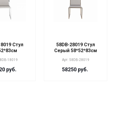
18019 Стул
58DB-28019 Стул
52*83см
Серый 58*52*83см
8DB-18019
Арт.
58DB-28019
20 руб.
58250 руб.