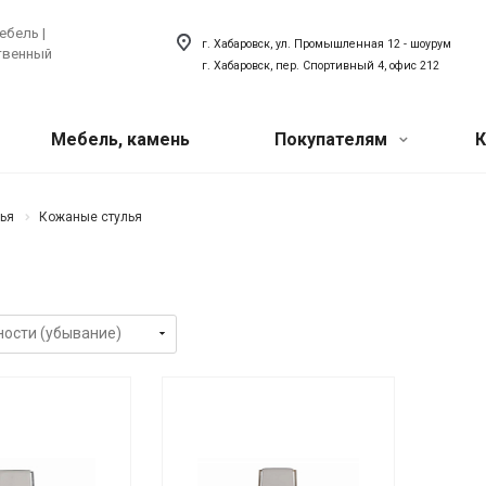
ебель |
г. Хабаровск, ул. Промышленная 12 - шоурум
ственный
г. Хабаровск, пер. Спортивный 4, офис 212
Мебель, камень
Покупателям
К
Акции
 техника
ый искусственный
Сантехника
ья
Кожаные стулья
хника для кухни
Сантехника для ванной
Наши мероприятия
товая техника
Сантехника для кухни
ля прачечной
Акриловый плинтус для ванной
Вопрос-ответ
Наши сотрудники
О компании