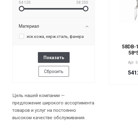
54 120
58 250
Материал
иск.кожа, нерж.сталь, фанера
58DB-
58*
Арт.
5
Сбросить
541
Цель нашей компании —
предложение широкого ассортимента
товаров и услуг на постоянно
высоком качестве обслуживания.