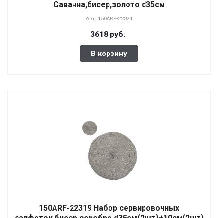
Саванна,бисер,золото d35см
Арт.
150ARF-22324
3618 руб.
В корзину
150ARF-22319 Набор сервировочных
салфеток,бисер,серебро d35см(2шт)+10см(2шт)