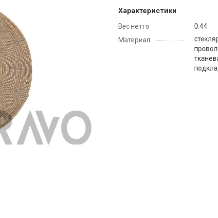
Характеристики
Вес нетто
0.44
стекляр
Материал
провол
тканев
подкла