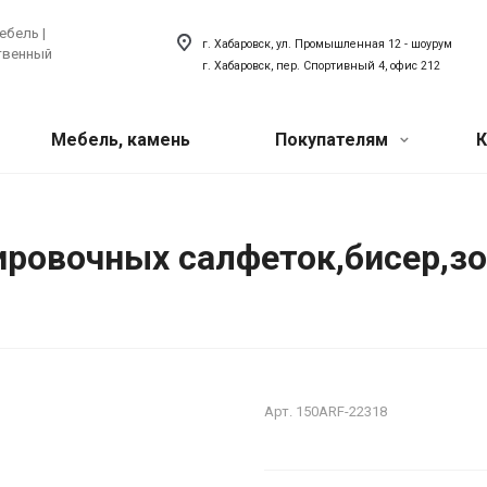
ебель |
г. Хабаровск, ул. Промышленная 12 - шоурум
ственный
г. Хабаровск, пер. Спортивный 4, офис 212
Мебель, камень
Покупателям
К
Акции
 техника
ый искусственный
Сантехника
ировочных салфеток,бисер,з
хника для кухни
Сантехника для ванной
Наши мероприятия
товая техника
Сантехника для кухни
ля прачечной
Акриловый плинтус для ванной
Вопрос-ответ
Наши сотрудники
Арт.
150ARF-22318
О компании