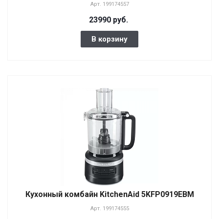
Арт.
199174557
23990 руб.
В корзину
Кухонный комбайн KitchenAid 5KFP0919EBM
Арт.
199174555