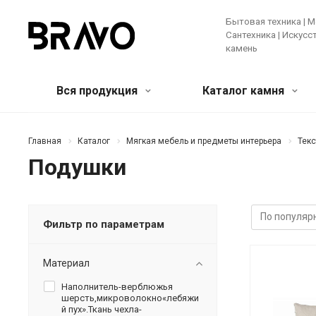
Бытовая техника | М
Сантехника | Искус
камень
Вся продукция
Каталог камня
Мягкая мебель и предметы
Кварцевый агломерат
Бытовая
Акрилов
Главная
Каталог
Мягкая мебель и предметы интерьера
Текс
интерьера
камень
Подушки
Крупная те
Банкетки и пуфы
Диваны
Зеркала
Мелкая бы
Искусственные цветы и растения
Ковры
Техника д
Консоли
Кресла
Кровати
Фильтр по параметрам
Ещё
Лучшее предложение!
Мебель
Материал
Наполнитель-верблюжья
шерсть,микроволокно«лебяжи
й пух».Ткань чехла-