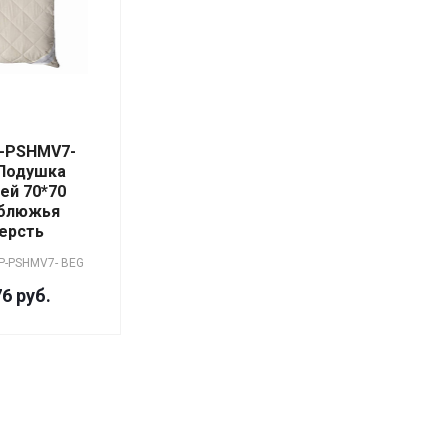
-PSHMV7-
Подушка
ей 70*70
блюжья
ерсть
P-PSHMV7- BEG
6 руб.