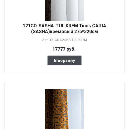
121GD-SASHA-TUL KREM Тюль САША
(SASHA)кремовый 275*320см
Арт.
121GD-SASHA-TUL KREM
17777 руб.
В корзину