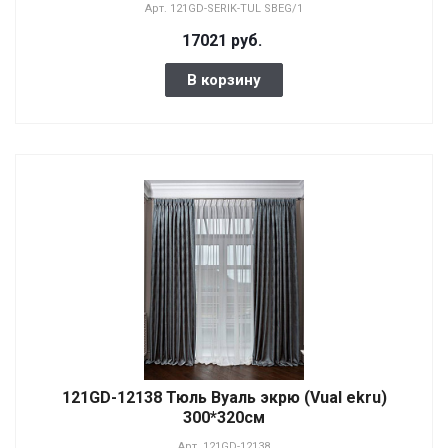
Арт.
121GD-SERIK-TUL SBEG/1
17021 руб.
В корзину
121GD-12138 Тюль Вуаль экрю (Vual ekru)
300*320см
Арт.
121GD-12138