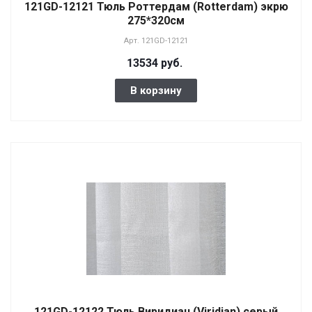
121GD-12121 Тюль Роттердам (Rotterdam) экрю
275*320см
Арт.
121GD-12121
13534 руб.
В корзину
121GD-12122 Тюль Виридиан (Viridian) серый