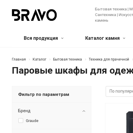
Бытовая техника | М
Сантехника | Искус
камень
Вся продукция
Каталог камня
Мягкая мебель и предметы
Кварцевый агломерат
Бытовая
Акрилов
Главная
Каталог
Бытовая техника
Техника для прачечной
интерьера
камень
Паровые шкафы для оде
Крупная те
Банкетки и пуфы
Диваны
Зеркала
Мелкая бы
Искусственные цветы и растения
Ковры
Техника д
Консоли
Кресла
Кровати
Фильтр по параметрам
Ещё
Лучшее предложение!
Мебель
Бренд
Graude