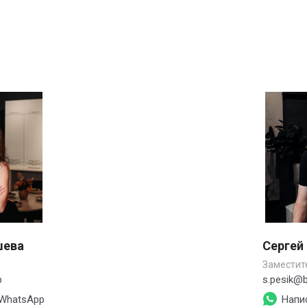
шева
Сергей
Заместит
b
s.pesik@b
 WhatsApp
Напи