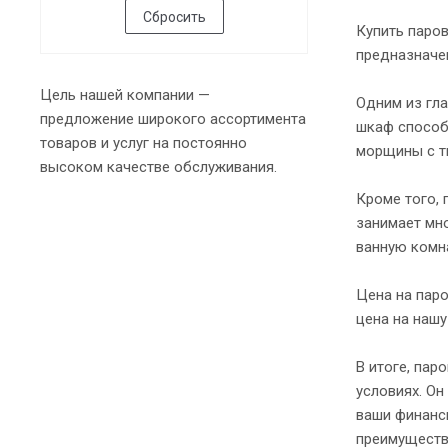
Сбросить
Купить паро
предназначе
Цель нашей компании —
Одним из гл
предложение широкого ассортимента
шкаф способ
товаров и услуг на постоянно
морщины с тк
высоком качестве обслуживания.
Кроме того, 
занимает мно
ванную комна
Цена на пар
цена на наш
В итоге, па
условиях. О
ваши финансы
преимуществ