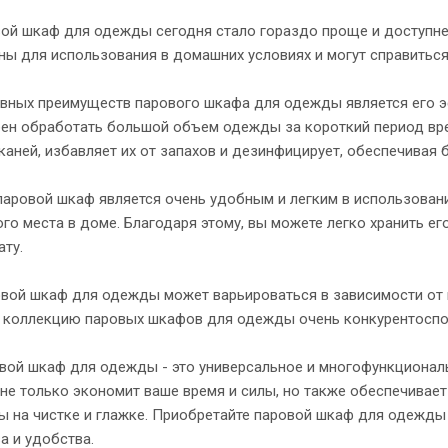
вой шкаф для одежды сегодня стало гораздо проще и доступн
ны для использования в домашних условиях и могут справитьс
авных преимуществ парового шкафа для одежды является его эф
ен обработать большой объем одежды за короткий период вре
аней, избавляет их от запахов и дезинфицирует, обеспечивая
паровой шкаф является очень удобным и легким в использовании
го места в доме. Благодаря этому, вы можете легко хранить е
ту.
овой шкаф для одежды может варьироваться в зависимости от м
у коллекцию паровых шкафов для одежды очень конкурентоспос
ровой шкаф для одежды - это универсальное и многофункциона
н не только экономит ваше время и силы, но также обеспечива
 на чистке и глажке. Приобретайте паровой шкаф для одежды с
а и удобства.