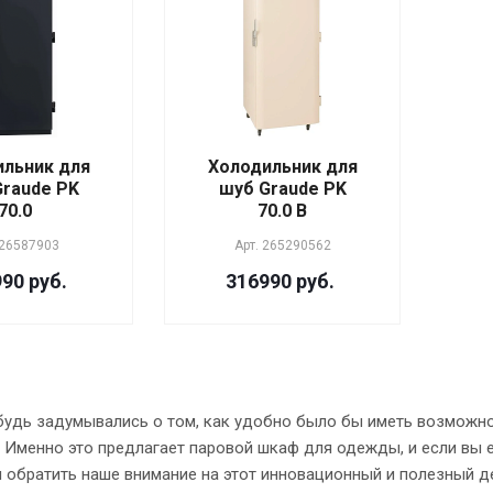
льник для
Холодильник для
Graude PK
шуб Graude PK
70.0
70.0 B
26587903
Арт.
265290562
90 руб.
316990 руб.
будь задумывались о том, как удобно было бы иметь возможно
 Именно это предлагает паровой шкаф для одежды, и если вы 
 обратить наше внимание на этот инновационный и полезный д