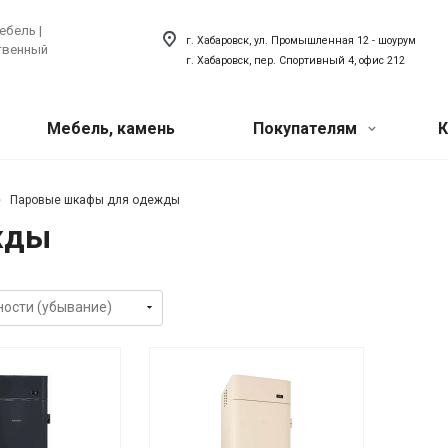
ебель |
г. Хабаровск, ул. Промышленная 12 - шоурум
ственный
г. Хабаровск, пер. Спортивный 4, офис 212
Мебель, камень
Покупателям
К
Акции
 техника
ый искусственный
Сантехника
Паровые шкафы для одежды
жды
хника для кухни
Сантехника для ванной
Наши мероприятия
товая техника
Сантехника для кухни
ля прачечной
Акриловый плинтус для ванной
Вопрос-ответ
Наши сотрудники
О компании