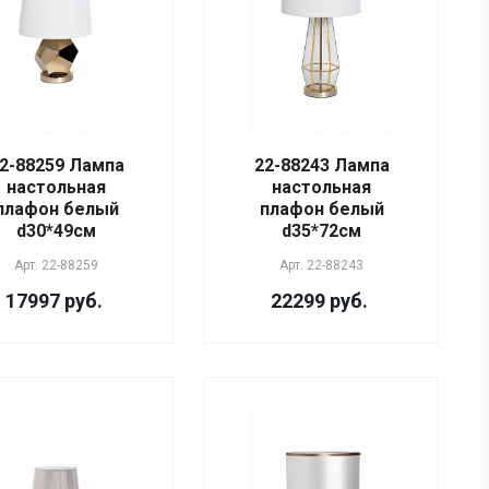
2-88259 Лампа
22-88243 Лампа
настольная
настольная
плафон белый
плафон белый
d30*49см
d35*72см
Арт.
22-88259
Арт.
22-88243
17997 руб.
22299 руб.