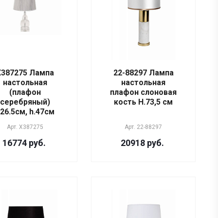
X387275 Лампа
22-88297 Лампа
настольная
настольная
(плафон
плафон слоновая
серебряный)
кость Н.73,5 см
26.5см, h.47см
Арт.
X387275
Арт.
22-88297
16774 руб.
20918 руб.