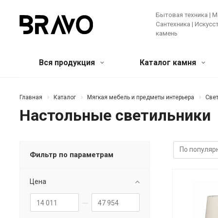
Бытовая техника | М
Сантехника | Искус
камень
Вся продукция
Каталог камня
Мягкая мебель и предметы
Кварцевый агломерат
Бытовая
Акрилов
Главная
Каталог
Мягкая мебель и предметы интерьера
Све
интерьера
камень
Настольные светильники
Крупная те
Банкетки и пуфы
Диваны
Зеркала
Мелкая бы
Искусственные цветы и растения
Ковры
Техника д
Консоли
Кресла
Кровати
Фильтр по параметрам
Ещё
Лучшее предложение!
Мебель
Цена