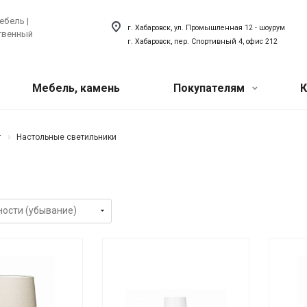
ебель |
г. Хабаровск, ул. Промышленная 12 - шоурум
ственный
г. Хабаровск, пер. Спортивный 4, офис 212
Мебель, камень
Покупателям
К
Акции
 техника
ый искусственный
Сантехника
т
Настольные светильники
хника для кухни
Сантехника для ванной
Наши мероприятия
товая техника
Сантехника для кухни
ля прачечной
Акриловый плинтус для ванной
Вопрос-ответ
Наши сотрудники
О компании