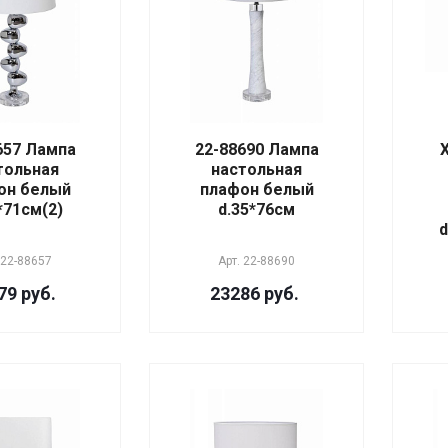
657 Лампа
22-88690 Лампа
тольная
настольная
он белый
плафон белый
*71см(2)
d.35*76см
d
22-88657
Арт.
22-88690
79 руб.
23286 руб.