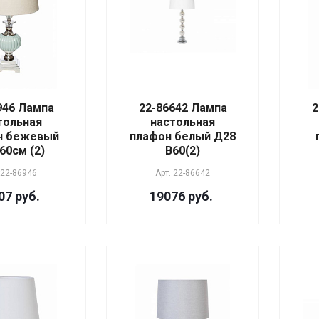
946 Лампа
22-86642 Лампа
2
тольная
настольная
н бежевый
плафон белый Д28
60см (2)
В60(2)
22-86946
Арт.
22-86642
07 руб.
19076 руб.