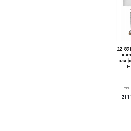
22-89
нас
плаф
Н
Арт.
211