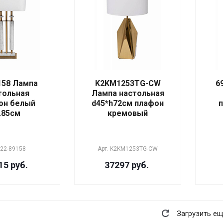
158 Лампа
K2KM1253TG-CW
6
тольная
Лампа настольная
он белый
d45*h72см плафон
п
.85см
кремовый
22-89158
Арт.
K2KM1253TG-CW
15 руб.
37297 руб.
Загрузить е