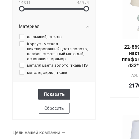
14 011
47 954
Материал
алюминий, стекло
Корпус - металл
22-86
никелированный цвета золото,
нас
плафон стеклянный матовый,
основание - мрамор
плафо
d33*
металл цвета золото, ткань ПЭ
металл, акрил, ткань
Арт.
металл, мрамор, лен
217
металл, мрамор, ткань
металл, стекло, лен
металл, стекло, ткань
металл, стекло, ткань ПЭ
Сбросить
металл, ткань лён, полимерное
соединение
металл, ткань ПЭ
Цель нашей компании —
мрамор, металл, ткань