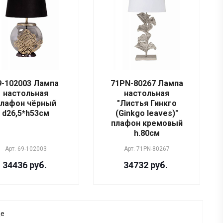
9-102003 Лампа
71PN-80267 Лампа
настольная
настольная
лафон чёрный
"Листья Гинкго
d26,5*h53см
(Ginkgo leaves)"
плафон кремовый
h.80см
Арт.
69-102003
Арт.
71PN-80267
34436 руб.
34732 руб.
ще