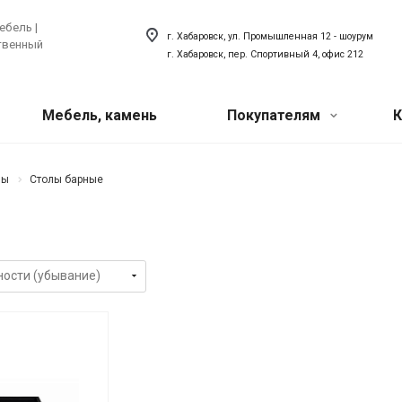
ебель |
г. Хабаровск, ул. Промышленная 12 - шоурум
ственный
г. Хабаровск, пер. Спортивный 4, офис 212
Мебель, камень
Покупателям
К
Акции
 техника
ый искусственный
Сантехника
лы
Столы барные
хника для кухни
Сантехника для ванной
Наши мероприятия
товая техника
Сантехника для кухни
ля прачечной
Акриловый плинтус для ванной
Вопрос-ответ
Наши сотрудники
О компании