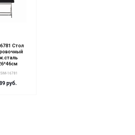
16781 Стол
ровочный
ж.сталь
26*46см
5IM-16781
89 руб.