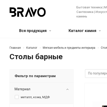
Бытовая техника | М
Сантехника | Искус
камень
Вся продукция
Каталог камня
Мягкая мебель и предметы
Кварцевый агломерат
Бытовая
Акрилов
Главная
Каталог
Мягкая мебель и предметы интерьера
Сто
интерьера
камень
Столы барные
Крупная те
Банкетки и пуфы
Диваны
Зеркала
Мелкая бы
Искусственные цветы и растения
Ковры
Техника д
Консоли
Кресла
Кровати
Фильтр по параметрам
Ещё
Лучшее предложение!
Мебель
Материал
металл, кожа, МДФ