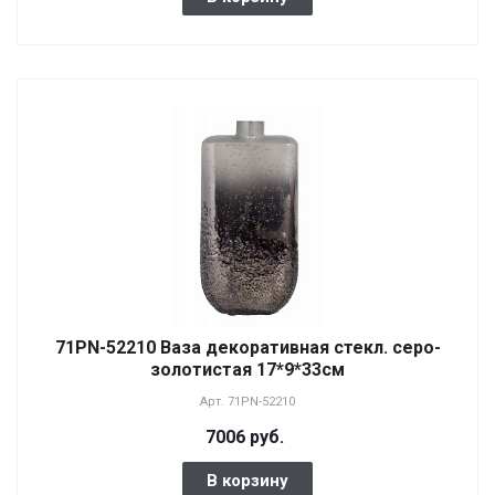
71PN-52210 Ваза декоративная стекл. серо-
золотистая 17*9*33см
Арт.
71PN-52210
7006 руб.
В корзину