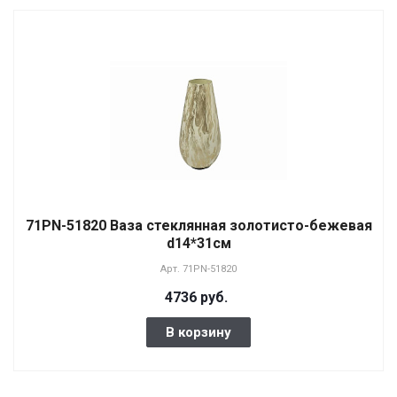
71PN-51820 Ваза стеклянная золотисто-бежевая
d14*31см
Арт.
71PN-51820
4736 руб.
В корзину