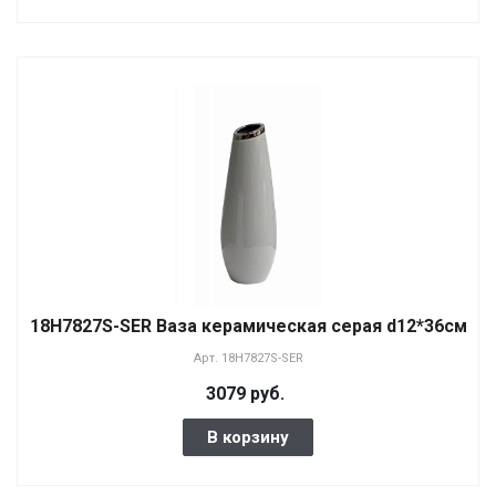
18H7827S-SER Ваза керамическая серая d12*36см
Арт.
18H7827S-SER
3079 руб.
В корзину