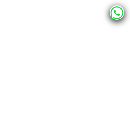
О компании
Каталог
Наши адреса
г. Хабаровск, ул. Промышленная 12 - шоурум
г. Хабаровск, пер. Спортивный 4, офис 212
info@bravo.club