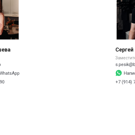
шева
Сергей
Заместит
b
s.pesik@b
 WhatsApp
Напи
-90
+7 (914) 