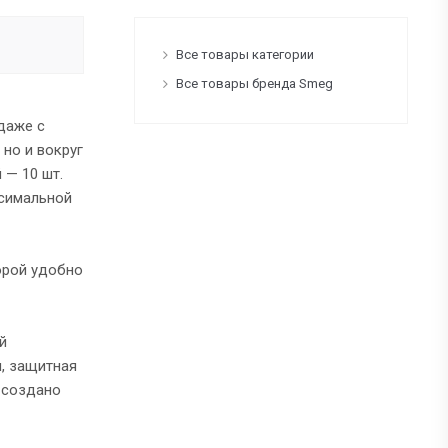
Все товары категории
Все товары бренда Smeg
даже с
 но и вокруг
 — 10 шт.
ксимальной
орой удобно
й
я, защитная
х создано