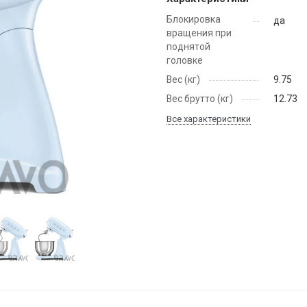
Блокировка
да
вращения при
поднятой
головке
Вес (кг)
9.75
Вес брутто (кг)
12.73
Все характеристики