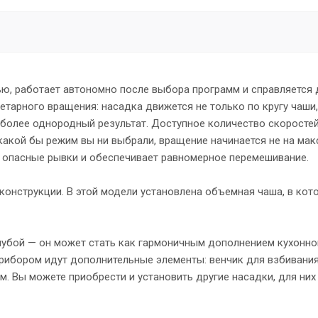
, работает автономно после выбора программ и справляется 
етарного вращения: насадка движется не только по кругу чаши,
 более однородный результат. Доступное количество скоростей
какой бы режим вы ни выбрали, вращение начинается не на ма
т опасные рывки и обеспечивает равномерное перемешивание.
конструкции. В этой модели установлена объемная чаша, в кот
олубой — он может стать как гармоничным дополнением кухонно
 прибором идут дополнительные элементы: венчик для взбивани
ом. Вы можете приобрести и установить другие насадки, для ни