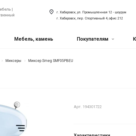
ебель |
г. Хабаровск, ул. Промышленная 12 - шоурум
ственный
г. Хабаровск, пер. Спортивный 4, офис 212
Мебель, камень
Покупателям
К
Акции
 техника
ый искусственный
Сантехника
Миксеры
Миксер Smeg SMF05PBEU
хника для кухни
Сантехника для ванной
Наши мероприятия
товая техника
Сантехника для кухни
ля прачечной
Акриловый плинтус для ванной
Вопрос-ответ
Арт.
194301722
Наши сотрудники
О компании
Характеристики