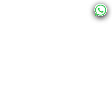
О компании
Каталог
Наши адреса
г. Хабаровск, ул. Промышленная 12 - шоурум
г. Хабаровск, пер. Спортивный 4, офис 212
info@bravo.club