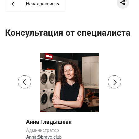
Назад к списку
Консультация от специалиста
Анна Гладышева
Сер
Администратор
Заме
Anna@bravo.club
s.pe