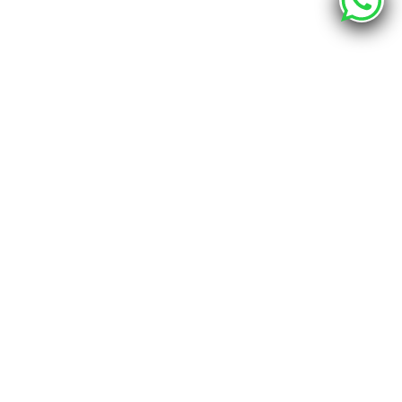
О компании
Каталог
Наши адреса
г. Хабаровск, ул. Промышленная 12 - шоурум
г. Хабаровск, пер. Спортивный 4, офис 212
info@bravo.club
Наши контакты