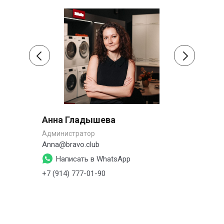
Анна Гладышева
Сер
Администратор
Заме
Anna@bravo.club
s.pe
Написать в WhatsApp
+7 (914) 777-01-90
+7 (