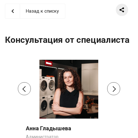
Назад к списку
Консультация от специалиста
Анна Гладышева
Сер
Администратор
Заме