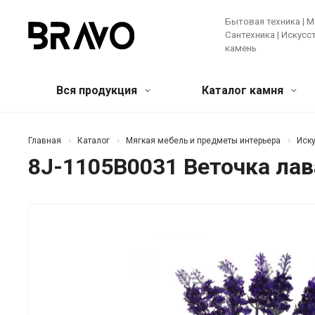
Бытовая техника | М
Сантехника | Искус
камень
Вся продукция
Каталог камня
Мягкая мебель и предметы
Кварцевый агломерат
Бытовая
Акрилов
Главная
Каталог
Мягкая мебель и предметы интерьера
Иску
интерьера
камень
8J-1105B0031 Веточка лав
Крупная те
Банкетки и пуфы
Диваны
Зеркала
Мелкая бы
Искусственные цветы и растения
Ковры
Техника д
Консоли
Кресла
Кровати
Ещё
Лучшее предложение!
Мебель