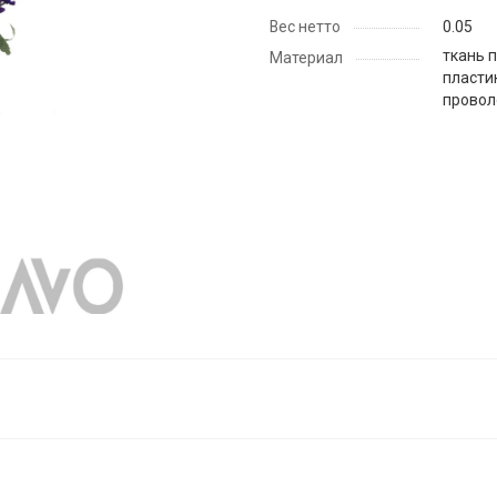
Вес нетто
0.05
ткань 
Материал
пластик
провол