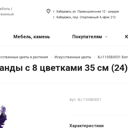
ебель |
г. Хабаровск, ул. Промышленная 12 - шоурум
ственный
г. Хабаровск, пер. Спортивный 4, офис 212
Мебель, камень
Покупателям
К
Акции
 техника
ый искусственный
Сантехника
сственные цветы и растения
Искусственные цветы
8J-1105B0031 Вет
анды с 8 цветками 35 см (24)
хника для кухни
Сантехника для ванной
Наши мероприятия
товая техника
Сантехника для кухни
ля прачечной
Акриловый плинтус для ванной
Вопрос-ответ
Арт.
8J-1105B0031
Наши сотрудники
О компании
Характеристики