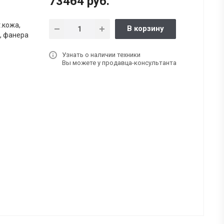
73464 руб.
.кожа,
В корзину
, фанера
Узнать о наличии техники
Вы можете у продавца-консультанта