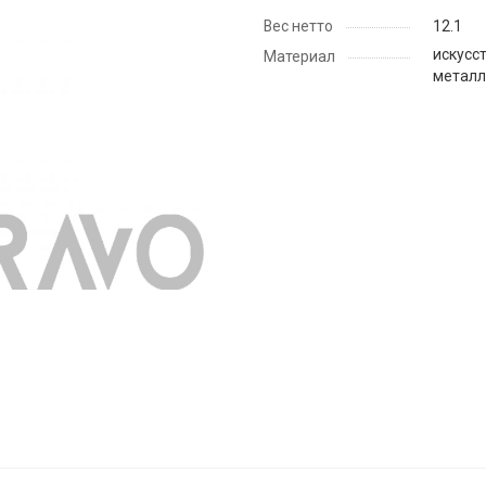
Вес нетто
12.1
искусст
Материал
металл