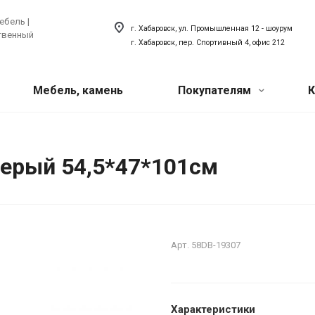
ебель |
г. Хабаровск, ул. Промышленная 12 - шоурум
ственный
г. Хабаровск, пер. Спортивный 4, офис 212
Мебель, камень
Покупателям
К
Акции
 техника
ый искусственный
Сантехника
серый 54,5*47*101см
хника для кухни
Сантехника для ванной
Наши мероприятия
товая техника
Сантехника для кухни
ля прачечной
Акриловый плинтус для ванной
Вопрос-ответ
Арт.
58DB-19307
Наши сотрудники
О компании
Характеристики