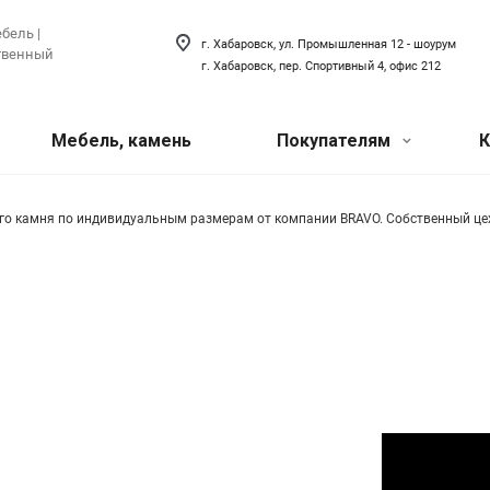
бель |
г. Хабаровск, ул. Промышленная 12 - шоурум
ственный
г. Хабаровск, пер. Спортивный 4, офис 212
Мебель, камень
Покупателям
К
Акции
 техника
ый искусственный
Сантехника
о камня по индивидуальным размерам от компании BRAVO. Собственный цех 
хника для кухни
Сантехника для ванной
Наши
товая техника
Сантехника для кухни
мероприятия
я прачечной
Акриловый плинтус для ванной
Вопрос-ответ
Наши сотрудники
О компании