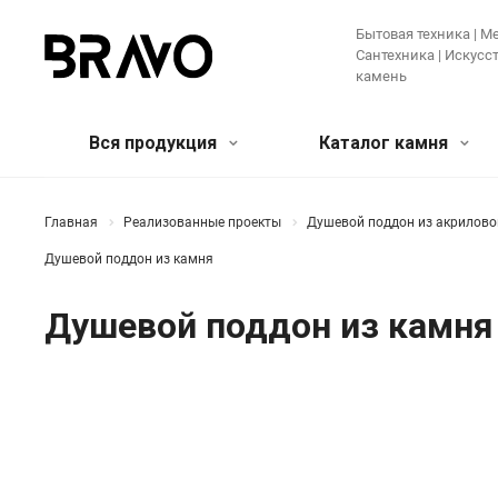
Бытовая техника | Ме
Сантехника | Искус
камень
Вся продукция
Каталог камня
Мягкая мебель и предметы
Кварцевый агломерат
Бытовая
Акрилов
Главная
Реализованные проекты
Душевой поддон из акриловог
интерьера
камень
Крупная те
Душевой поддон из камня
Банкетки и пуфы
Диваны
Зеркала
Мелкая бы
Искусственные цветы и растения
Ковры
Техника дл
Душевой поддон из камня
Консоли
Кресла
Кровати
Ещё
Лучшее предложение!
Мебель