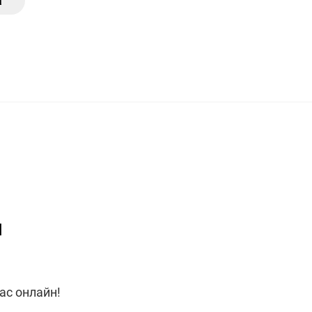
а
я
ас онлайн!