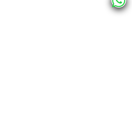
О компании
Каталог
Наши адреса
г. Хабаровск, ул. Промышленная 12 - шоурум
г. Хабаровск, пер. Спортивный 4, офис 212
info@bravo.club
Наши контакты