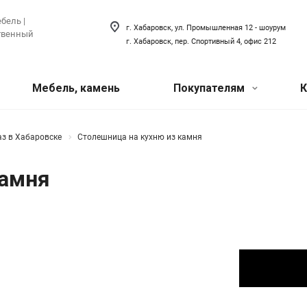
бель |
г. Хабаровск, ул. Промышленная 12 - шоурум
ственный
г. Хабаровск, пер. Спортивный 4, офис 212
Мебель, камень
Покупателям
К
Акции
 техника
ый искусственный
Сантехника
аз в Хабаровске
Столешница на кухню из камня
хника для кухни
Сантехника для ванной
Наши
камня
товая техника
Сантехника для кухни
мероприятия
я прачечной
Акриловый плинтус для ванной
Вопрос-ответ
Наши сотрудники
О компании