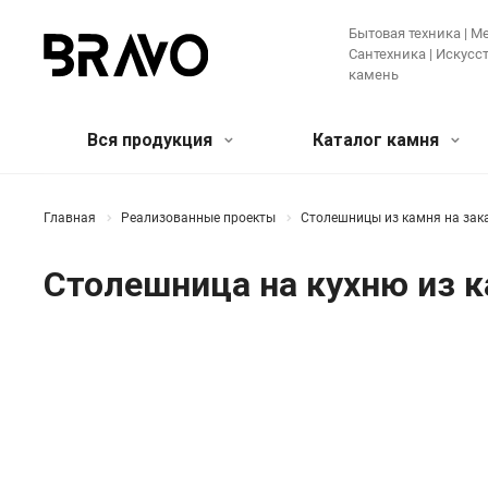
Бытовая техника | Ме
Сантехника | Искус
камень
Вся продукция
Каталог камня
Мягкая мебель и предметы
Кварцевый агломерат
Бытовая
Акрилов
Главная
Реализованные проекты
Столешницы из камня на зак
интерьера
камень
Крупная те
Столешница на кухню из 
Банкетки и пуфы
Диваны
Зеркала
Мелкая бы
Искусственные цветы и растения
Ковры
Техника дл
Консоли
Кресла
Кровати
Ещё
Лучшее предложение!
Мебель