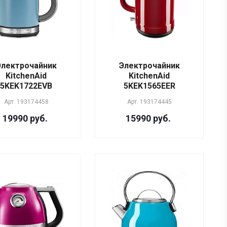
Электрочайник
Электрочайник
KitchenAid
KitchenAid
5KEK1722EVB
5KEK1565EER
Арт.
193174458
Арт.
193174445
19990 руб.
15990 руб.