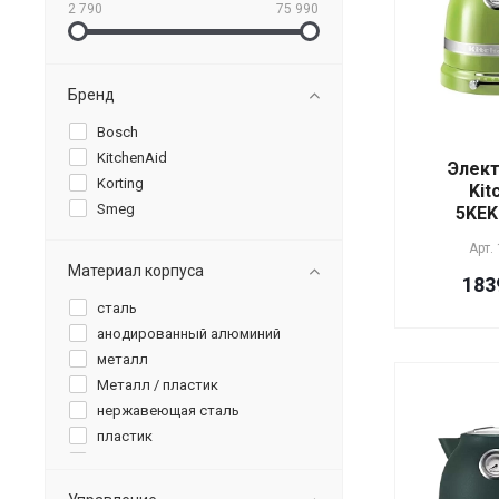
2 790
75 990
Бренд
Bosch
KitchenAid
Элект
Korting
Kit
Smeg
5KEK
Арт.
Материал корпуса
183
cталь
анодированный алюминий
металл
Металл / пластик
нержавеющая сталь
пластик
Пластик / стекло