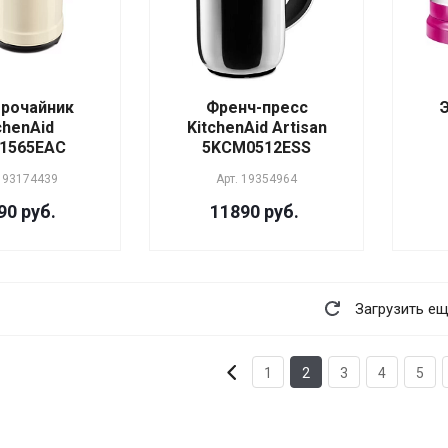
рочайник
Френч-пресс
chenAid
KitchenAid Artisan
1565EAC
5KCM0512ESS
193174439
Арт.
19354964
90 руб.
11890 руб.
Загрузить е
1
2
3
4
5