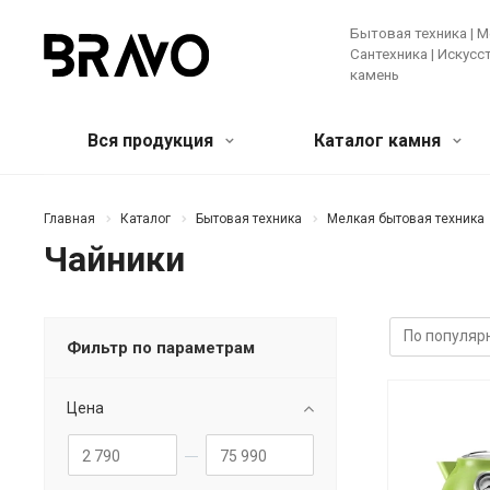
Бытовая техника | М
Сантехника | Искус
камень
Вся продукция
Каталог камня
Мягкая мебель и предметы
Кварцевый агломерат
Бытовая
Акрилов
Главная
Каталог
Бытовая техника
Мелкая бытовая техника
интерьера
камень
Чайники
Крупная те
Банкетки и пуфы
Диваны
Зеркала
Мелкая бы
Искусственные цветы и растения
Ковры
Техника д
Консоли
Кресла
Кровати
Фильтр по параметрам
Ещё
Лучшее предложение!
Мебель
Цена