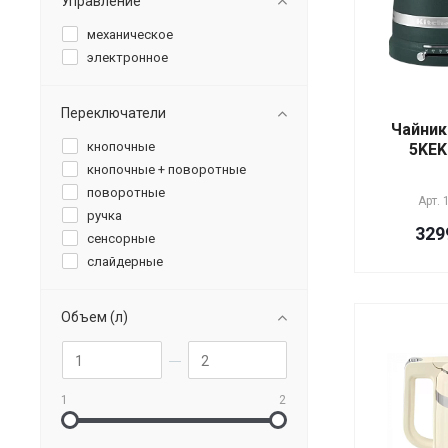
Управление
механическое
электронное
Переключатели
Чайник
кнопочные
5KEK
кнопочные + поворотные
поворотные
Арт.
ручка
329
сенсорные
слайдерные
Объем (л)
1
2