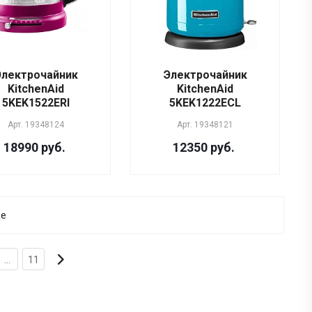
Электрочайник
Электрочайник
KitchenAid
KitchenAid
5KEK1522ERI
5KEK1222ECL
Арт.
19348124
Арт.
19348121
18990 руб.
12350 руб.
ще
...
11