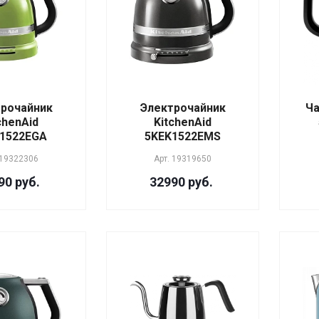
рочайник
Электрочайник
Ча
chenAid
KitchenAid
1522EGA
5KEK1522EMS
19322306
Арт.
19319650
90 руб.
32990 руб.