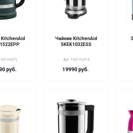
 KitchenAid
Чайник KitchenAid
1522EPP
5KEK1032ESS
193176375
Арт.
193176374
90 руб.
19990 руб.