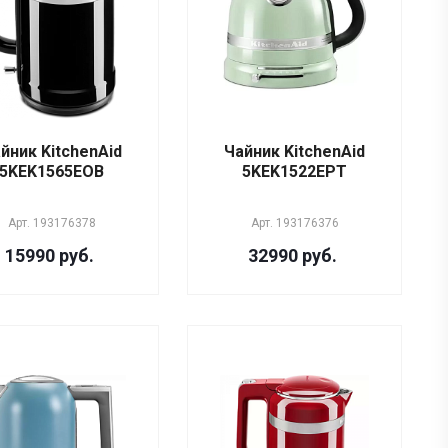
йник KitchenAid
Чайник KitchenAid
5KEK1565EOB
5KEK1522EPT
Арт.
193176378
Арт.
193176376
15990 руб.
32990 руб.