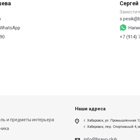
шева
Сергей
Заместит
b
s.pesik@b
 WhatsApp
Напи
-90
+7 (914) 
Наши адреса
ль и предметы интерьера
г. Хабаровск, ул. Промышленная 1
г. Хабаровск, пер. Спортивный 4, 
ника
info@bravo.club