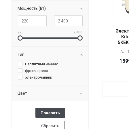
Мощность (Вт)
Элект
220
2 400
Kit
5KEK
Арт.
Тип
159
Наплитный чайник
френч-пресс
электрочайник
Цвет
Сбросить