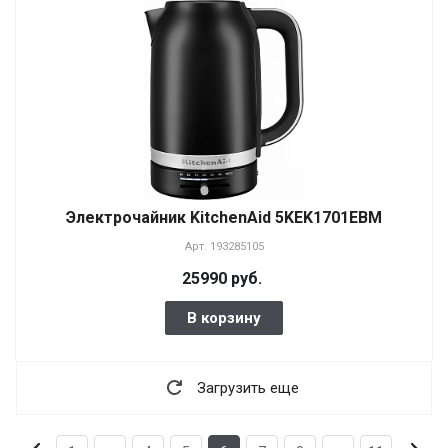
Электрочайник KitchenAid 5KEK1701EBM
Арт.
193285105
25990 руб.
В корзину
Загрузить еще