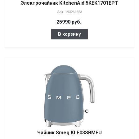
Электрочайник KitchenAid 5KEK1701EPT
Арт.
193264653
25990 руб.
В корзину
Чайник Smeg KLF03SBMEU