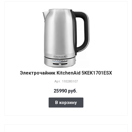
Электрочайник KitchenAid 5KEK1701ESX
Арт.
193285107
25990 руб.
В корзину