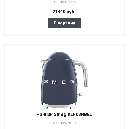
Арт.
193285148
21340 руб.
В корзину
Чайник Smeg KLF03NBEU
Арт.
193285145