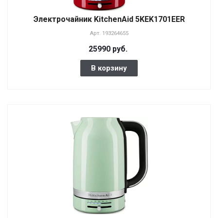
Электрочайник KitchenAid 5KEK1701EER
Арт.
193264655
25990 руб.
В корзину